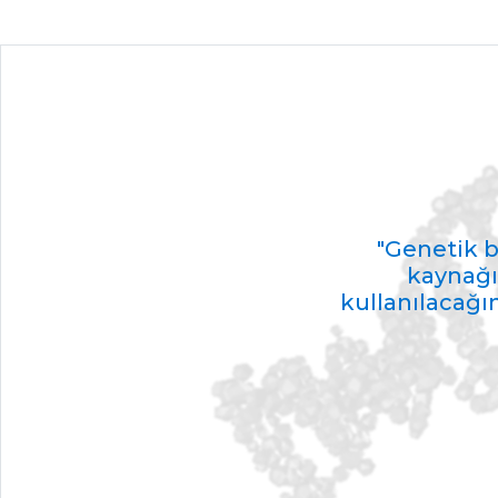
"Genetik bi
kaynağı
kullanılacağı