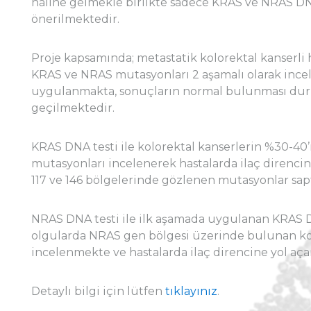
haline gelmekle birlikte sadece KRAS ve NRAS DN
önerilmektedir.
Proje kapsamında; metastatik kolorektal kanserli
KRAS ve NRAS mutasyonları 2 aşamalı olarak ince
uygulanmakta, sonuçların normal bulunması d
geçilmektedir.
KRAS DNA testi ile kolorektal kanserlerin %30-4
mutasyonları incelenerek hastalarda ilaç direncine 
117 ve 146 bölgelerinde gözlenen mutasyonlar sa
NRAS DNA testi ile ilk aşamada uygulanan KRAS
olgularda NRAS gen bölgesi üzerinde bulunan kodon
incelenmekte ve hastalarda ilaç direncine yol aç
Detaylı bilgi için lütfen
tıklayınız
.