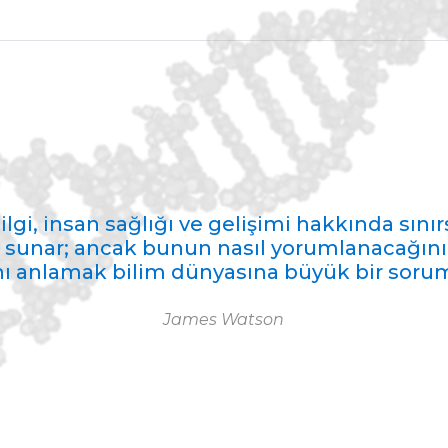
lgi, insan sağlığı ve gelişimi hakkında sınırs
 sunar; ancak bunun nasıl yorumlanacağını 
nı anlamak bilim dünyasına büyük bir sorum
James Watson