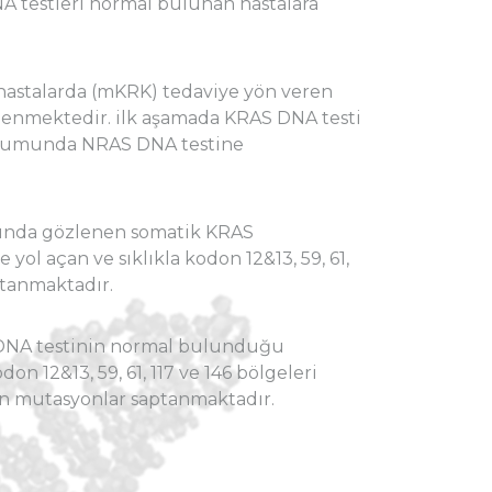
A testleri normal bulunan hastalara
 hastalarda (mKRK) tedaviye yön veren
lenmektedir. ilk aşamada KRAS DNA testi
urumunda NRAS DNA testine
0’ında gözlenen somatik KRAS
yol açan ve sıklıkla kodon 12&13, 59, 61,
ptanmaktadır.
 DNA testinin normal bulunduğu
 12&13, 59, 61, 117 ve 146 bölgeleri
an mutasyonlar saptanmaktadır.