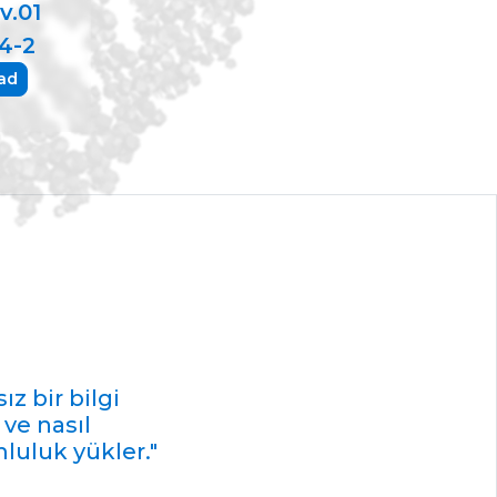
v.01
4-2
ad
ız bir bilgi
ve nasıl
luluk yükler."