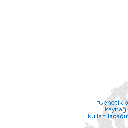
"Genetik bi
kaynağı
kullanılacağı