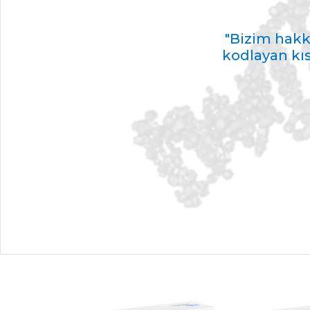
"Bizim hakk
kodlayan kıs