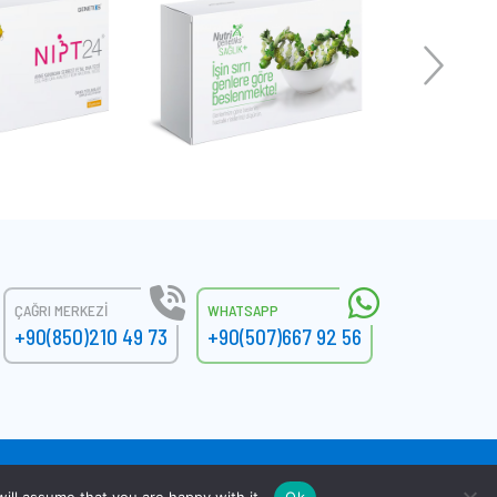
ÇAĞRI MERKEZI
WHATSAPP
+90(850)210 49 73
+90(507)667 92 56