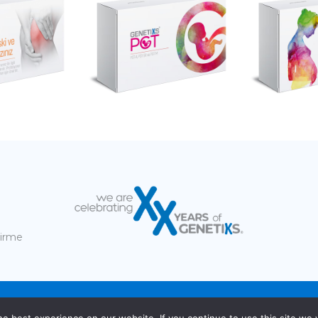
dirme
ervisler
SSS