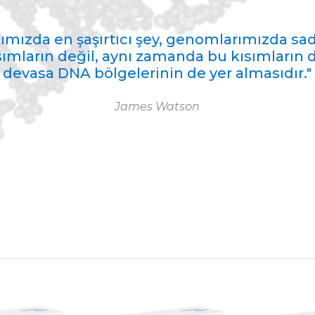
ımızda en şaşırtıcı şey, genomlarımızda sa
ımların değil, aynı zamanda bu kısımların 
devasa DNA bölgelerinin de yer almasıdır."
James Watson