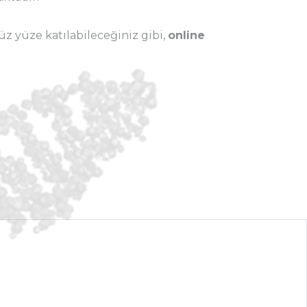
z yüze katılabileceğiniz gibi,
online