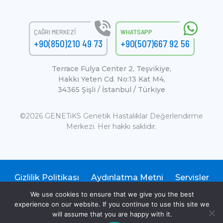
ÇAĞRI MERKEZI
WHATSAPP
+90(850)210 49 73
+90(507)667 92 56
Terrace Fulya Center 2, Teşvikiye,
Hakkı Yeten Cd. No:13 Kat M4,
34365 Şişli / İstanbul / Türkiye
©2026 GENETiKS Genetik Hastalıklar Değerlendirme
Merkezi. Her hakkı saklıdır.
Gizlilik Politikası
Aydınlatma Metni
Servisler
SSS
We use cookies to ensure that we give you the best
experience on our website. If you continue to use this site we
will assume that you are happy with it.