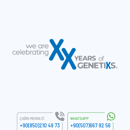
ÇAĞRI MERKEZI
WHATSAPP
+90(850)210 49 73
+90(507)667 92 56