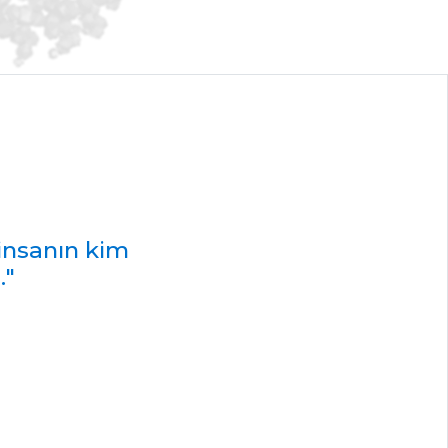
 insanın kim
."