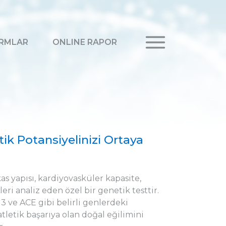
RMLAR
ONLINE RAPOR
ik Potansiyelinizi Ortaya
s yapısı, kardiyovasküler kapasite,
eri analiz eden özel bir genetik testtir.
3 ve ACE gibi belirli genlerdeki
atletik başarıya olan doğal eğilimini