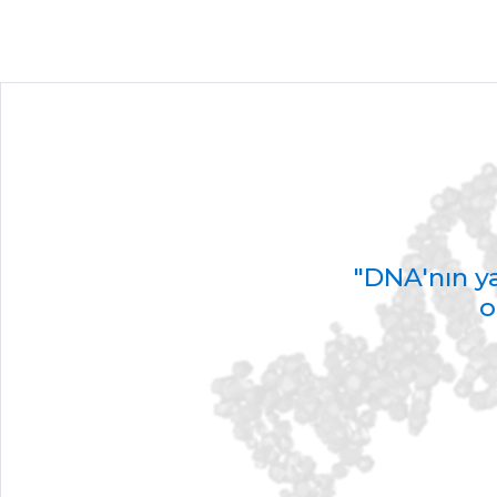
"DNA'nın ya
o