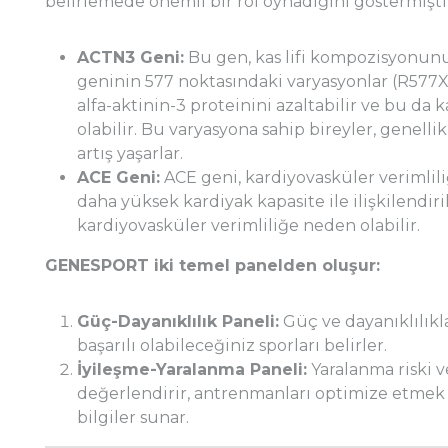
belirlemede önemli bir rol oynadığını göstermişti
ACTN3 Geni:
Bu gen, kas lifi kompozisyonunu
geninin 577 noktasındaki varyasyonlar (R577X),
alfa-aktinin-3 proteinini azaltabilir ve bu da
olabilir. Bu varyasyona sahip bireyler, genelli
artış yaşarlar.
ACE Geni:
ACE geni, kardiyovasküler verimlili
daha yüksek kardiyak kapasite ile ilişkilendir
kardiyovasküler verimliliğe neden olabilir.
GENESPORT iki temel panelden oluşur:
Güç-Dayanıklılık Paneli:
Güç ve dayanıklılıkla
başarılı olabileceğiniz sporları belirler.
İyileşme-Yaralanma Paneli:
Yaralanma riski v
değerlendirir, antrenmanları optimize etmek 
bilgiler sunar.