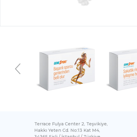
Terrace Fulya Center 2, Teşvikiye,
Hakkı Yeten Cd. No:13 Kat M4,
34365 Şişli / İstanbul / Türkiye