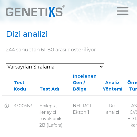
Dizi analizi
244 sonuçtan 61-80 arası gösteriliyor
İncelenen
Test
Gen /
Analiz
Örn
Kodu
Test Adı
Bölge
Yöntemi
Tü
3300583
Epilepsi,
NHLRC1 -
Dizi
AS
ilerleyici
Ekzon 1
analizi
CVS
myoklonik
EDTA
2B (Lafora)
ka