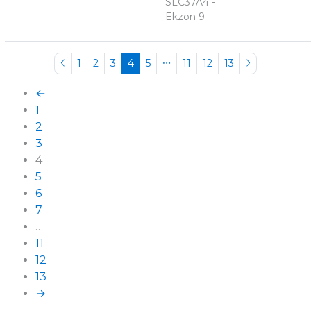
SLC37A4 -
Ekzon 9
1
2
3
4
5
11
12
13
←
1
2
3
4
5
6
7
…
11
12
13
→