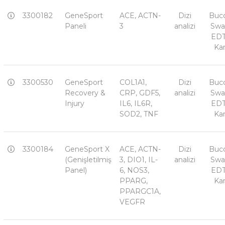
3300182
GeneSport
ACE, ACTN-
Dizi
Bucc
Paneli
3
analizi
Swa
ED
Ka
3300530
GeneSport
COL1A1,
Dizi
Bucc
Recovery &
CRP, GDF5,
analizi
Swa
Injury
IL6, IL6R,
ED
SOD2, TNF
Ka
3300184
GeneSport X
ACE, ACTN-
Dizi
Bucc
(Genişletilmiş
3, DIO1, IL-
analizi
Swa
Panel)
6, NOS3,
ED
PPARG,
Ka
PPARGC1A,
VEGFR