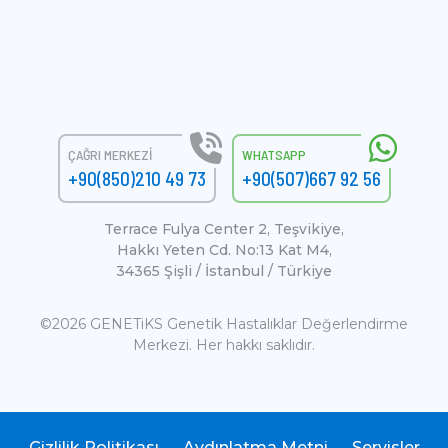
ÇAĞRI MERKEZI
WHATSAPP
+90(850)210 49 73
+90(507)667 92 56
Terrace Fulya Center 2, Teşvikiye,
Hakkı Yeten Cd. No:13 Kat M4,
34365 Şişli / İstanbul / Türkiye
©2026 GENETiKS Genetik Hastalıklar Değerlendirme
Merkezi. Her hakkı saklıdır.
Gizlilik Politikası
Aydınlatma Metni
Servisler