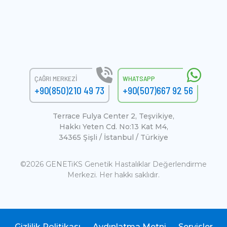
ÇAĞRI MERKEZI
WHATSAPP
+90(850)210 49 73
+90(507)667 92 56
Terrace Fulya Center 2, Teşvikiye,
Hakkı Yeten Cd. No:13 Kat M4,
34365 Şişli / İstanbul / Türkiye
©2026 GENETiKS Genetik Hastalıklar Değerlendirme
Merkezi. Her hakkı saklıdır.
Gizlilik Politikası
Aydınlatma Metni
Servisler