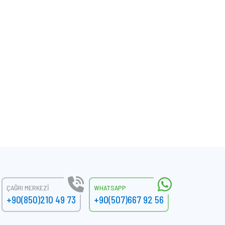
ÇAĞRI MERKEZI
WHATSAPP
+90(850)210 49 73
+90(507)667 92 56