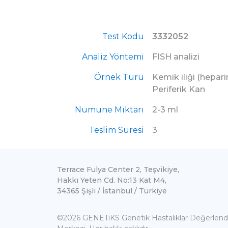
Test Kodu
3332052
Analiz Yöntemi
FISH analizi
Örnek Türü
Kemik iliği (heparin
Periferik Kan
Numune Miktarı
2-3 ml
Teslim Süresi
3
Terrace Fulya Center 2, Teşvikiye,
Hakkı Yeten Cd. No:13 Kat M4,
34365 Şişli / İstanbul / Türkiye
©2026 GENETiKS Genetik Hastalıklar Değerlen