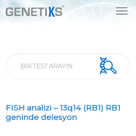
FISH analizi – 13q14 (RB1) RB1
geninde delesyon