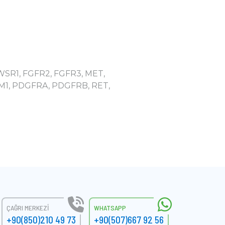
EWSR1, FGFR2, FGFR3, MET,
M1, PDGFRA, PDGFRB, RET,
ÇAĞRI MERKEZI
WHATSAPP
+90(850)210 49 73
+90(507)667 92 56