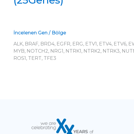
(25Genes)
İncelenen Gen / Bölge
ALK, BRAF, BRD4, EGFR, ERG, ETV1, ETV4, ETV6, 
MYB, NOTCH2, NRG1, NTRK1, NTRK2, NTRK3, NUT
ROS1, TERT, TFE3