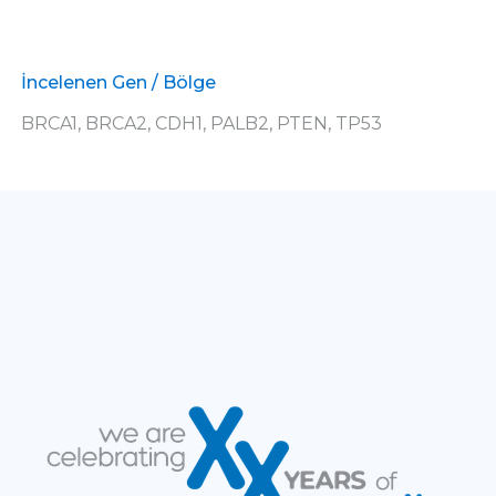
İncelenen Gen / Bölge
BRCA1, BRCA2, CDH1, PALB2, PTEN, TP53