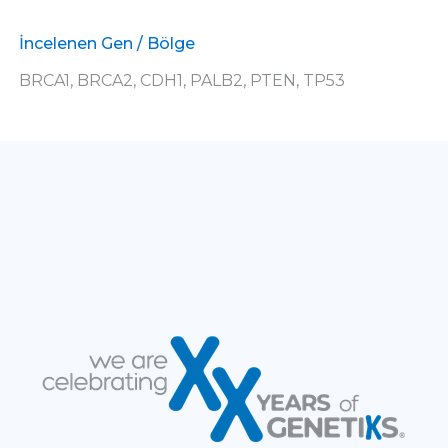
İncelenen Gen / Bölge
BRCA1, BRCA2, CDH1, PALB2, PTEN, TP53