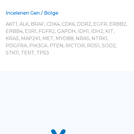
İncelenen Gen / Bölge
AKT1, ALK, BRAF, CDK4, CDK6, DDR2, EGFR, ERBB2,
ERBB4, ESR1, FGFR2, GAPDH, IDH1, IDH2, KIT,
KRAS, MAP2K1, MET, MYD88, NRAS, NTRK1,
PDGFRA, PIK3CA, PTEN, RICTOR, ROS1, SOD2,
STK11, TERT, TP53